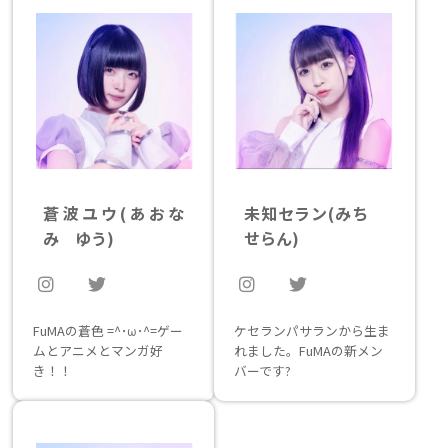
蒼波ユウ
(あおな
未知セラン
(みち
み ゆう)
せらん)
FuMAの蒼色 =^･ω･^=ゲー
ケセランパサランから生ま
ムとアニメとマンガ好
れました。FuMAの新メン
き！！
バーです?