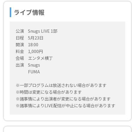
ライブ情報
公演 Snugs LIVE 1部
日程 5月23日
開演 18:00
料金 1,000円
会場 エンタメ横丁
出演 Snugs
FUMA
※一部プログラムは放送されない場合があります
※時間は変更になる場合があります
※諸事情により出演者が変更になる場合があります
※諸事情によりLIVE配信が中止になる場合があります