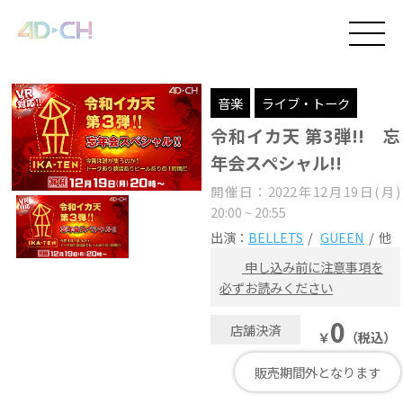
音楽
ライブ・トーク
令和イカ天 第3弾!! 忘
年会スペシャル!!
開催日：2022年12月19日(月)
20:00 ~ 20:55
出演：
BELLETS
GUEEN
他
申し込み前に注意事項を
必ずお読みください
0
店舗決済
￥
（税込）
販売期間外となります