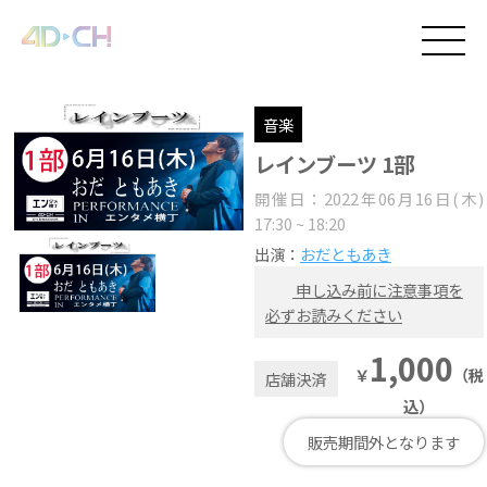
音楽
レインブーツ 1部
開催日：2022年06月16日(木)
17:30 ~ 18:20
出演：
おだともあき
申し込み前に注意事項を
必ずお読みください
1,000
￥
（税
店舗決済
込）
販売期間外となります